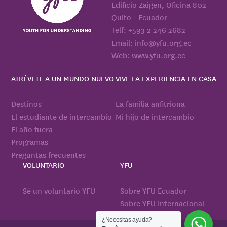
Edificio Zaigen, Oficina 802
Quito - Ecuador
Telf: +593 2 246 2682
Email: info@yfu.org.ec
Web: www.yfu.org.ec
ATRÉVETE A UN MUNDO NUEVO
VIVE LA EXPERIENCIA EN CASA
Destinos
La familia anfitriona
El estudiante de intercambio
Mi hijo de intercambio
El año fuera
Programas
Preguntas frecuentes
VOLUNTARIO
YFU
Sé un voluntario YFU
Sobre YFU Ecuador
Sobre YFU Internacional
¿Necesitas ayuda?