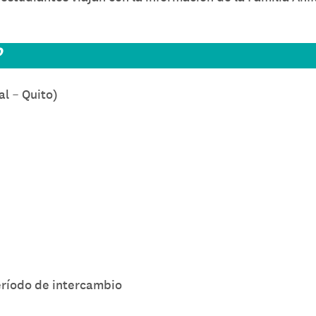
?
al – Quito)
eríodo de intercambio