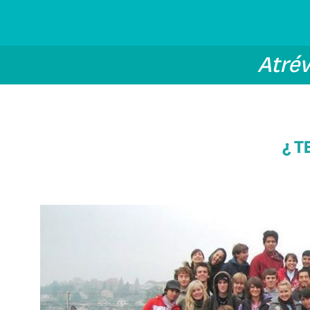
Atré
¿ T