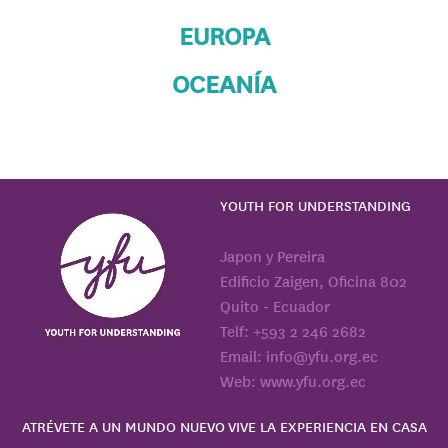
EUROPA
OCEANÍA
YOUTH FOR UNDERSTANDING
Japon y Pereira
Edificio Zaigen, Oficina 802
Quito - Ecuador
Telf: +593 2 246 2682
Email: info@yfu.org.ec
Web: www.yfu.org.ec
ATRÉVETE A UN MUNDO NUEVO
VIVE LA EXPERIENCIA EN CASA