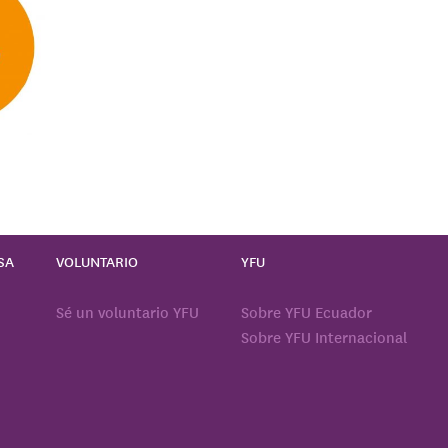
SA
VOLUNTARIO
YFU
Sé un voluntario YFU
Sobre YFU Ecuador
Sobre YFU Internacional