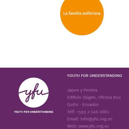
YOUTH FOR UNDERSTANDING
Japon y Pereira
Edificio Zaigen, Oficina 802
Quito - Ecuador
Telf: +593 2 246 2682
Email: info@yfu.org.ec
Web: www.yfu.org.ec